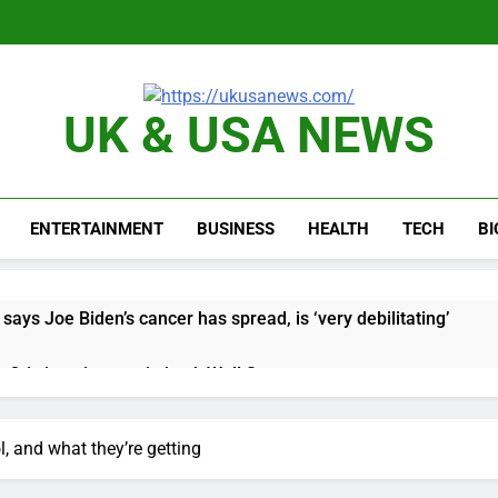
UK & USA NEWS
ENTERTAINMENT
BUSINESS
HEALTH
TECH
B
says Joe Biden’s cancer has spread, is ‘very debilitating’
 Otis is trying to win back Wall Street
 targeted by missile amid heightened U.S.-Iran tensions
, and what they’re getting
e played the massive rebound in AI stocks this week