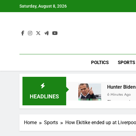
Skip
Saturday, August 8, 2026
to
content
POLTICS
SPORTS
Hunter Biden 
6 Minutes Ago
HEADLINES
Elevator giant
1 Hour Ago
UAE says ship
Home
Sports
How Ekitike ended up at Liverpool
2 Hours Ago
Here’s how w