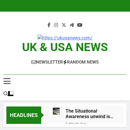
Skip
to
content
UK & USA NEWS
NEWSLETTER
RANDOM NEWS
The Situational
HEADLINES
Awareness unwind is
only one reason the AI
1 Minute Ago
trade is back