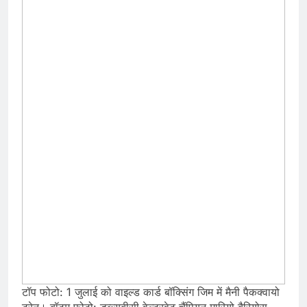
टॉप फोटो: 1 जुलाई को वाइल्ड कार्ड बॉक्सिंग जिम में मैनी पैकक्वायो
ट्रेन। बॉटम फोटो: डब्ल्यूबीसी वेल्टरवेट चैंपियन मारियो बैरियोस