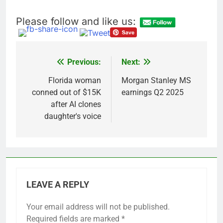
Please follow and like us:
Previous:
Next:
Post
navigation
Florida woman
Morgan Stanley MS
conned out of $15K
earnings Q2 2025
after AI clones
daughter's voice
LEAVE A REPLY
Your email address will not be published.
Required fields are marked
*