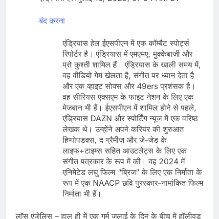
become CEO
Cassidy supports Todd
Blanche, Trump’s
बंद करना
embattled attorney
8 Hours Ago
general pick
Doximity shares
एंड्रियास हेल ईएसपीएन में एक कॉम्बैट स्पोर्ट्स
double. Here’s what’s
रिपोर्टर है। एंड्रियास में एमएमए, मुक्केबाजी और
driving it
9 Hours Ago
प्रो कुश्ती शामिल हैं। एंड्रियास के खाली समय में,
वह वीडियो गेम खेलता है, संगीत पर ध्यान देता है
और एक व्हाइट सोक्स और 49ers प्रशंसक है।
वह सीरियस एक्सएम के फाइट नेशन के लिए एक
मेजबान भी हैं। ईएसपीएन में शामिल होने से पहले,
एंड्रियास DAZN और स्पोर्टिंग न्यूज में एक वरिष्ठ
लेखक थे। उन्होंने अपने करियर की शुरुआत
हिप्पोपडक्स, द ग्रैमीज़ और जे-जेड के
लाइफ+टाइम्स सहित आउटलेट्स के लिए एक
संगीत पत्रकार के रूप में की। वह 2024 में
एनिमेटेड लघु फिल्म “ब्रिज” के लिए एक निर्माता के
रूप में एक NAACP छवि पुरस्कार-नामांकित फिल्म
निर्माता भी हैं।
लॉस एंजेलिस – हाल ही में एक गर्म जुलाई के दिन के बीच में हॉलीवुड